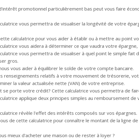
d'intérêt promotionnel particulièrement bas peut vous faire écon
lculatrice vous permettra de visualiser la longévité de votre ép
 cette calculatrice pour vous aider à établir ou à mettre au point
lculatrice vous aidera à déterminer ce que vaudra votre épargne,
culatrice vous permettra de visualiser à quel point le simple fait 
er gros.
nous vous aider à équilibrer le solde de votre compte bancaire.
es renseignements relatifs à votre mouvement de trésorerie, votre
miner la valeur actualisée nette (VAN) de votre entreprise.
se porte votre crédit? Cette calculatrice vous permettra de faire
lculatrice applique deux principes simples au remboursement de v
lculatrice révèle l'effet des intérêts composés sur vos épargnes.
ous de cette calculatrice pour connaître le montant de la ligne de
ous mieux d'acheter une maison ou de rester à loyer ?