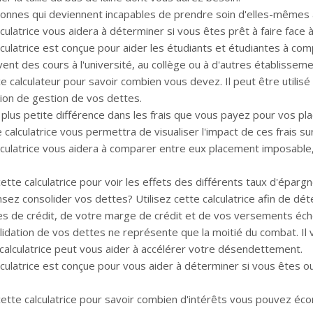
onnes qui deviennent incapables de prendre soin d'elles-mêmes a
culatrice vous aidera à déterminer si vous êtes prêt à faire face à
lculatrice est conçue pour aider les étudiants et étudiantes à c
uivent des cours à l'université, au collège ou à d'autres établiss
 ce calculateur pour savoir combien vous devez. Il peut être utili
tion de gestion de vos dettes.
plus petite différence dans les frais que vous payez pour vos pl
 calculatrice vous permettra de visualiser l'impact de ces frais s
lculatrice vous aidera à comparer entre eux placement imposable
cette calculatrice pour voir les effets des différents taux d'éparg
sez consolider vos dettes? Utilisez cette calculatrice afin de dé
es de crédit, de votre marge de crédit et de vos versements éche
idation de vos dettes ne représente que la moitié du combat. Il vo
 calculatrice peut vous aider à accélérer votre désendettement.
lculatrice est conçue pour vous aider à déterminer si vous êtes o
 cette calculatrice pour savoir combien d'intérêts vous pouvez é