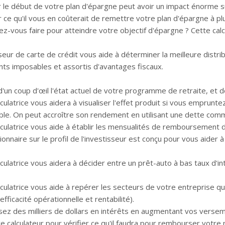
 le début de votre plan d'épargne peut avoir un impact énorme sur
r ce qu'il vous en coûterait de remettre votre plan d'épargne à pl
z-vous faire pour atteindre votre objectif d'épargne ? Cette calcu
eur de carte de crédit vous aide à déterminer la meilleure distrib
ts imposables et assortis d'avantages fiscaux.
d'un coup d'œil l'état actuel de votre programme de retraite, et
culatrice vous aidera à visualiser l'effet produit si vous emprunt
ble. On peut accroître son rendement en utilisant une dette com
lculatrice vous aide à établir les mensualités de remboursement d'
onnaire sur le profil de l'investisseur est conçu pour vous aider à
culatrice vous aidera à décider entre un prêt-auto à bas taux d'int
culatrice vous aide à repérer les secteurs de votre entreprise qui 
, efficacité opérationnelle et rentabilité).
ez des milliers de dollars en intérêts en augmentant vos verse
 ce calculateur pour vérifier ce qu'il faudra pour rembourser vot