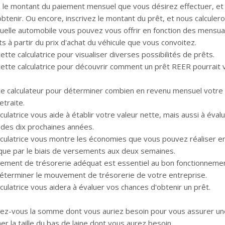
z le montant du paiement mensuel que vous désirez effectuer, et 
btenir. Ou encore, inscrivez le montant du prêt, et nous calculer
uelle automobile vous pouvez vous offrir en fonction des mensuali
s à partir du prix d'achat du véhicule que vous convoitez.
cette calculatrice pour visualiser diverses possibilités de prêts.
 cette calculatrice pour découvrir comment un prêt REER pourrait 
 ce calculateur pour déterminer combien en revenu mensuel votre
etraite.
culatrice vous aide à établir votre valeur nette, mais aussi à éva
 des dix prochaines années.
lculatrice vous montre les économies que vous pouvez réaliser 
ue par le biais de versements aux deux semaines.
ment de trésorerie adéquat est essentiel au bon fonctionnement d
déterminer le mouvement de trésorerie de votre entreprise.
culatrice vous aidera à évaluer vos chances d'obtenir un prêt.
ez-vous la somme dont vous auriez besoin pour vous assurer une 
r la taille du bas de laine dont vous aurez besoin.