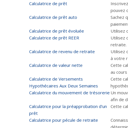
Calculatrice de prêt
Inscrive
pouvez o
Calculatrice de prêt auto
Sachez q
paiement
Calculatrice de prêt évoluée
Utilisez 
Calculatrice de prêt REER
Utilisez
retraite.
Calculatrice de revenu de retraite
Utilisez
à votre r
Calculatrice de valeur nette
Cette cal
au cours
Calculatrice de Versements
Cette ca
Hypothécaires Aux Deux Semaines
hypothèq
Calculatrice du mouvement de trésorerie
Un mouve
afin de 
Calculatrice pour la préapprobation d'un
Cette cal
prêt
Calculatrice pour pécule de retraite
Connaiss
détermine