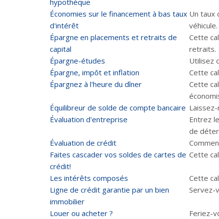
hypothèque
Économies sur le financement à bas taux
Un taux 
d'intérêt
véhicule.
Épargne en placements et retraits de
Cette ca
capital
retraits.
Épargne-études
Utilisez
Épargne, impôt et inflation
Cette ca
Épargnez à l'heure du dîner
Cette cal
économis
Équilibreur de solde de compte bancaire
Laissez-
Évaluation d'entreprise
Entrez l
de déter
Évaluation de crédit
Comment 
Faites cascader vos soldes de cartes de
Cette ca
crédit!
Les intérêts composés
Cette ca
Ligne de crédit garantie par un bien
Servez-v
immobilier
Louer ou acheter ?
Feriez-v